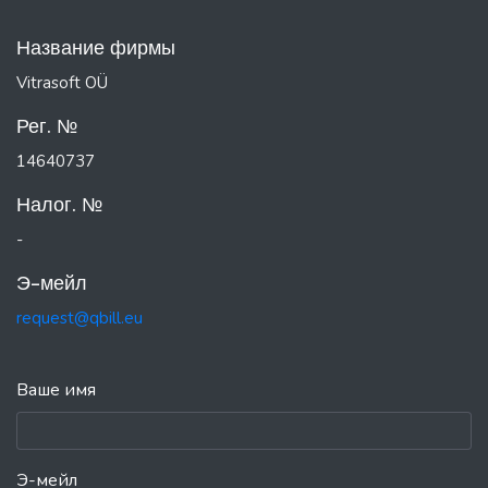
Название фирмы
Vitrasoft OÜ
Рег. №
14640737
Налог. №
-
Э-мейл
request@qbill.eu
Ваше имя
Э-мейл