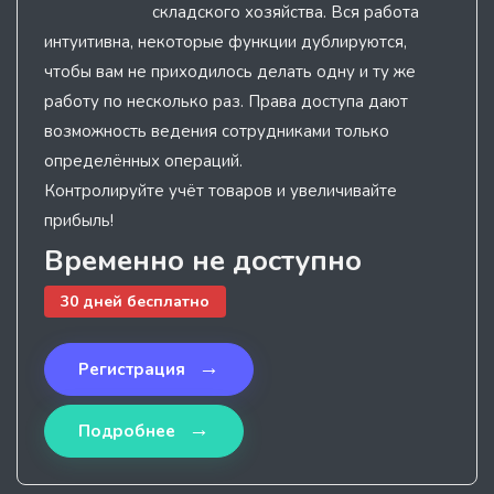
складского хозяйства. Вся работа
интуитивна, некоторые функции дублируются,
чтобы вам не приходилось делать одну и ту же
работу по несколько раз. Права доступа дают
возможность ведения сотрудниками только
определённых операций.
Контролируйте учёт товаров и увеличивайте
прибыль!
Временно не доступно
30 дней бесплатно
→
Регистрация
→
Подробнее