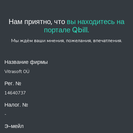
Нам приятно, что
вы находитесь на
портале Qbill.
Мы ждём ваши мнения, пожелания, впечатления.
Название фирмы
Vitrasoft OÜ
Рег. №
14640737
Налог. №
-
Э-мейл