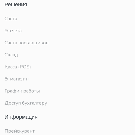
Решения
Счета
Э-счета
Счета поставщиков
Склад
Касса (POS)
Э-магазин
График работы
Доступ бухгалтеру
Информация
Прейскурант