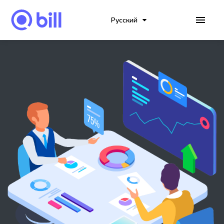
Русский