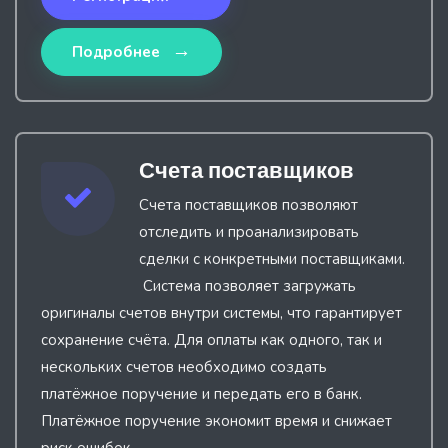
→
Подробнее
Счета поставщиков
Счета поставщиков позволяют
отследить и проанализировать
сделки с конкретными поставщиками.
Система позволяет загружать
оригиналы счетов внутри системы, что гарантирует
сохранение счёта. Для оплаты как одного, так и
нескольких счетов необходимо создать
платёжное поручение и передать его в банк.
Платёжное поручение экономит время и снижает
риск ошибок.