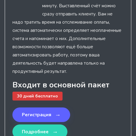
минуту. Выставленный счёт можно
сразу отправить клиенту. Вам не
надо тратить время на отслеживание оплаты,
система автоматически определяет неоплаченные
счета и напоминает о них. Дополнительные
возможности позволяют ещё больше
автоматизировать работу, поэтому ваша
деятельность будет направлена только на
продуктивный результат.
Входит в основной пакет
30 дней бесплатно
→
Регистрация
→
Подробнее