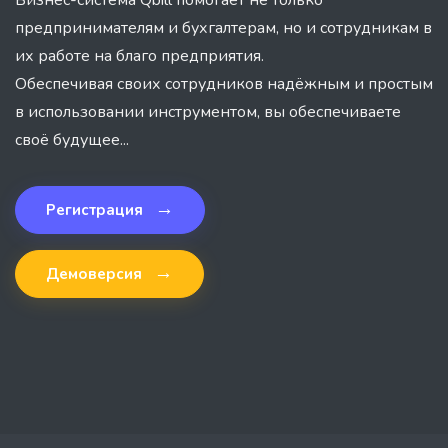
предпринимателям и бухгалтерам, но и сотрудникам в
их работе на благо предприятия.
Обеспечивая своих сотрудников надёжным и простым
в использовании инструментом, вы обеспечиваете
своё будущее...
→
Регистрация
→
Демоверсия