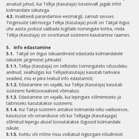
arvatud juhud, kui Tellija (Kasutaja) iseseisvalt jagab infot
kolmandate isikutega.
4.3.
Kvaliteedi parandamise eesmärgil, samuti seoses
Tingimuste täitmisega Tellija (Kasutaja) poolt on Täitjal õigus
ühe aasta jooksul säilitada logifaile toimingute kohta, mida
Tellija (Kasutaja) on sooritanud süsteemi kasutamise raames.
5.
Info edastamine
5.1.
Täitjal on õigus isikuandmeid edastada kolmandatele
isikutele järgmistel juhtudel:
5.1.1.
Tellija (Kasutaja) on sellisteks toiminguteks nõusoleku
andnud, sealhulgas kui Tellija(Kasutaja) kasutab tarkvara
seadeid, mis ei piira teatud info edastamist;
5.1.2.
Edastamine on vajalik, kui Tellija (Kasutaja) kasutab
süsteemi funktsionaalseid võimalusi;
5.1.3.
Edastamine on vajalik, kui lepingute sõlmimiseks ja
täitmiseks kasutatakse süsteemi;
5.1.4.
Kui Täitja süsteem antakse kolmanda isiku valdusesse,
kasutusse või omandusse või kui Tellijaga (Kasutajaga)
sõlmitud lepingu alusel loovutatakse õigused kolmandale
isikule;
5.1.5.
Kohtu või mõne muu volitatud riigiorgani nõudmisel