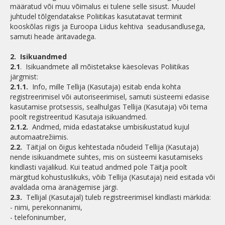
määratud või muu võimalus ei tulene selle sisust. Muudel
juhtudel tõlgendatakse Poliitikas kasutatavat terminit
kooskõlas riigis ja Euroopa Liidus kehtiva seadusandlusega,
samuti heade äritavadega.
2.
Isikuandmed
2.1
. Isikuandmete all mõistetakse käesolevas Poliitikas
järgmist:
2.1.1.
Info, mille Tellija (Kasutaja) esitab enda kohta
registreerimisel või autoriseerimisel, samuti süsteemi edasise
kasutamise protsessis, sealhulgas Tellija (Kasutaja) või tema
poolt registreeritud Kasutaja isikuandmed.
2.1.2.
Andmed, mida edastatakse umbisikustatud kujul
automaatrežiimis.
2.2.
Täitjal on õigus kehtestada nõudeid Tellija (Kasutaja)
nende isikuandmete suhtes, mis on süsteemi kasutamiseks
kindlasti vajalikud. Kui teatud andmed pole Täitja poolt
märgitud kohustuslikuks, võib Tellija (Kasutaja) neid esitada või
avaldada oma äranägemise järgi.
2.3.
Tellijal (Kasutajal) tuleb registreerimisel kindlasti märkida:
- nimi, perekonnanimi,
- telefoninumber,