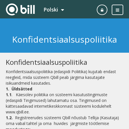
Polski
Konfidentsiaalsuspoliitika
Konfidentsiaalsuspoliitika
Konfidentsiaalsuspoliitika (edaspidi Poliitika) kujutab endast
reegleid, mida süsteem Qbill peab järgima kasutajate
isikuandmeid kasutades.
1.
Üldsätted
1.1
. Käesolev poliitika on süsteemi kasutustingimuste
(edaspidi Tingimused) lahutamatu osa. Tingimused on
kättesaadavad internetikeskkonnast süsteemi kodulehelt
www.qbill.ee.
1.2.
Registreerudes süsteemi Qbill nõustub Tellija (Kasutaja)
oma vabal tahtel ja oma huvides järgmiste töötlemise