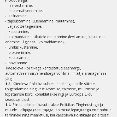
moodustega:
- salvestamine,
- süstematiseerimine,
- säilitamine,
- täpsustamine (uuendamine, muutmine),
- väljavõtte tegemine,
- kasutamine,
- kolmandatele isikutele edastamine (levitamine, käsutusse
andmine, ligipääsu võimaldamine),
- umbisikustamine,
- blokeerimine,
- kustutamine,
- hävitamine
käesoleva Poliitikaga kehtestatud eesmärgil,
automatiseerimisvahenditega või ilma - Täitja äranägemise
järgi.
1.3.
Käeoleva Poliitika suhtes, sealhulgas selle sätete
tõlgendamine ning vastuvõtmise, täitmise, muutmise ja
lõpetamise kord, kohaldatakse riigi ja Euroopa Liidu
seadusandlust.
1.4.
Siin ja edaspidi kasutatakse Poliitikas Tingimustega ja
muude Tellijaga (Kasutajaga) sõlmitud lepingutega ette nähtud
termineid ning määratlusi, kui käesoleva Poliitikaga pole teisiti