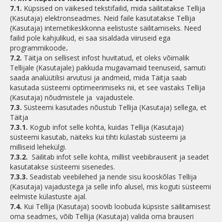
7.1.
Küpsised on väikesed tekstifailid, mida säilitatakse Tellija
(Kasutaja) elektronseadmes. Neid faile kasutatakse Tellija
(Kasutaja) internetikeskkonna eelistuste säilitamiseks. Need
failid pole kahjulikud, ei saa sisaldada viiruseid ega
programmikoode
.
7.2.
Täitja on sellisest infost huvitatud, et oleks võimalik
Tellijale (Kasutajale) pakkuda mugavamaid teenuseid, samuti
saada analüütilisi arvutusi ja andmeid, mida Täitja saab
kasutada süsteemi optimeerimiseks nii, et see vastaks Tellija
(Kasutaja) nõudmistele ja vajadustele.
7.3.
Süsteemi kasutades nõustub Tellija (Kasutaja) sellega, et
Täitja
7.3.1.
Kogub infot selle kohta, kuidas Tellija (Kasutaja)
süsteemi kasutab, näiteks kui tihti külastab süsteemi ja
milliseid lehekülgi.
7.3.2.
Säilitab infot selle kohta, millist veebibrauserit ja seadet
kasutatakse süsteemi sisenedes.
7.3.3.
Seadistab veebilehed ja nende sisu kooskõlas Tellija
(Kasutaja) vajadustega ja selle info alusel, mis koguti süsteemi
eelmiste külastuste ajal.
7.4.
Kui Tellija (Kasutaja) soovib loobuda küpsiste säilitamisest
oma seadmes, võib Tellija (Kasutaja) valida oma brauseri