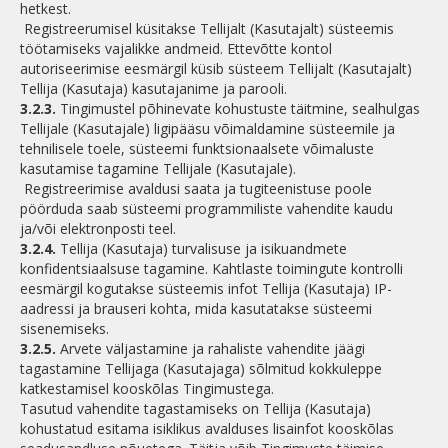
hetkest.
Registreerumisel küsitakse Tellijalt (Kasutajalt) süsteemis
töötamiseks vajalikke andmeid. Ettevõtte kontol
autoriseerimise eesmärgil küsib süsteem Tellijalt (Kasutajalt)
Tellija (Kasutaja) kasutajanime ja parooli.
3.2.3.
Tingimustel põhinevate kohustuste täitmine, sealhulgas
Tellijale (Kasutajale) ligipääsu võimaldamine süsteemile ja
tehnilisele toele, süsteemi funktsionaalsete võimaluste
kasutamise tagamine Tellijale (Kasutajale).
Registreerimise avaldusi saata ja tugiteenistuse poole
pöörduda saab süsteemi programmiliste vahendite kaudu
ja/või elektronposti teel.
3.2.4.
Tellija (Kasutaja) turvalisuse ja isikuandmete
konfidentsiaalsuse tagamine. Kahtlaste toimingute kontrolli
eesmärgil kogutakse süsteemis infot Tellija (Kasutaja) IP-
aadressi ja brauseri kohta, mida kasutatakse süsteemi
sisenemiseks.
3.2.5.
Arvete väljastamine ja rahaliste vahendite jäägi
tagastamine Tellijaga (Kasutajaga) sõlmitud kokkuleppe
katkestamisel kooskõlas Tingimustega.
Tasutud vahendite tagastamiseks on Tellija (Kasutaja)
kohustatud esitama isiklikus avalduses lisainfot kooskõlas