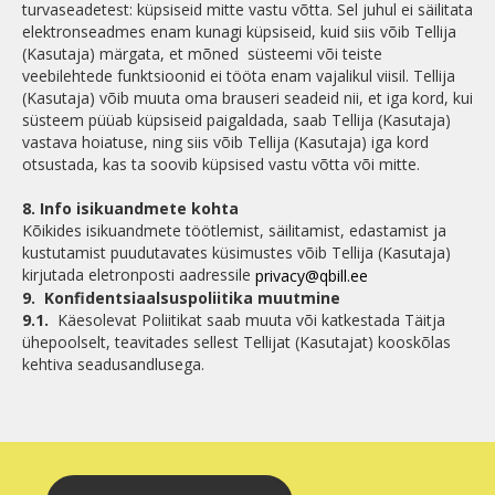
turvaseadetest: küpsiseid mitte vastu võtta. Sel juhul ei säilitata
elektronseadmes enam kunagi küpsiseid, kuid siis võib Tellija
(Kasutaja) märgata, et mõned süsteemi või teiste
veebilehtede funktsioonid ei tööta enam vajalikul viisil. Tellija
(Kasutaja) võib muuta oma brauseri seadeid nii, et iga kord, kui
süsteem püüab küpsiseid paigaldada, saab Tellija (Kasutaja)
vastava hoiatuse, ning siis võib Tellija (Kasutaja) iga kord
otsustada, kas ta soovib küpsised vastu võtta või mitte.
8. Info isikuandmete kohta
Kõikides isikuandmete töötlemist, säilitamist, edastamist ja
kustutamist puudutavates küsimustes võib Tellija (Kasutaja)
kirjutada eletronposti aadressile
privacy@qbill.ee
9.
Konfidentsiaalsuspoliitika muutmine
9.1.
Käesolevat Poliitikat saab muuta või katkestada Täitja
ühepoolselt, teavitades sellest Tellijat (Kasutajat) kooskõlas
kehtiva seadusandlusega.