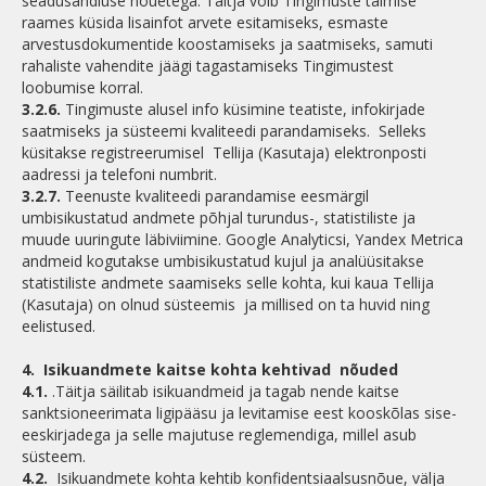
seadusandluse nõuetega. Täitja võib Tingimuste täimise
raames küsida lisainfot arvete esitamiseks, esmaste
arvestusdokumentide koostamiseks ja saatmiseks, samuti
rahaliste vahendite jäägi tagastamiseks Tingimustest
loobumise korral.
3.2.6.
Tingimuste alusel info küsimine teatiste, infokirjade
saatmiseks ja süsteemi kvaliteedi parandamiseks. Selleks
küsitakse registreerumisel Tellija (Kasutaja) elektronposti
aadressi ja telefoni numbrit.
3.2.7.
Teenuste kvaliteedi parandamise eesmärgil
umbisikustatud andmete põhjal turundus-, statistiliste ja
muude uuringute läbiviimine. Google Analyticsi, Yandex Metrica
andmeid kogutakse umbisikustatud kujul ja analüüsitakse
statistiliste andmete saamiseks selle kohta, kui kaua Tellija
(Kasutaja) on olnud süsteemis ja millised on ta huvid ning
eelistused.
4.
Isikuandmete kaitse kohta kehtivad nõuded
4.1.
.Täitja säilitab isikuandmeid ja tagab nende kaitse
sanktsioneerimata ligipääsu ja levitamise eest kooskõlas sise-
eeskirjadega ja selle majutuse reglemendiga, millel asub
süsteem.
4.2.
Isikuandmete kohta kehtib konfidentsiaalsusnõue, välja