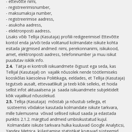
- ettevõtte nimi,
- registreerimisnumber,
- maksumaksja number,
- registreerimise aadress,
- asukoha aadress,
- elektronposti aadress
.
Lisaks võib Tellija (Kasutaja) profiili redigeerimisel Ettevõtte
kontol enda ja/või teda volitanud kolmandate isikute kohta
esitada järgmised andmed: nimi, perekonnanimi, isikukood,
amet, elektronposti aadress, telefoninumber ja muu isikut
puudutav isiklik info.
2.4.
Täitja ei kontrolli isikuandmete õigsust ega seda, kas
Tellijal (Kasutajal) on vajalik nõusolek nende töötlemiseks
kooskõlas käesoleva Poliitikaga, eeldades, et Tellija (Kasutaja)
tegutseb ausalt, ettevaatlikult ja teeb kõik selleks, et hoida
sellist infot aktuaalsena ja saada isikuandmete subjektidelt
kõik vajalikud nõusolekud.
2.5.
Tellija (Kasutaja) mõistab ja nõustub sellega, et
süsteemis võidakse kasutada kolmandate isikute tarkvara,
mille tulemusena võivad sellised isikud saada ja edastada
punktis 2.1.2. märgitud andmeid umbisikustatud kujul.
Kolmandate isikute tarkvara hulka kuuluvad Google Analyticsi,
Yandex Metrica külastamise statistikat koguvad süsteemid.