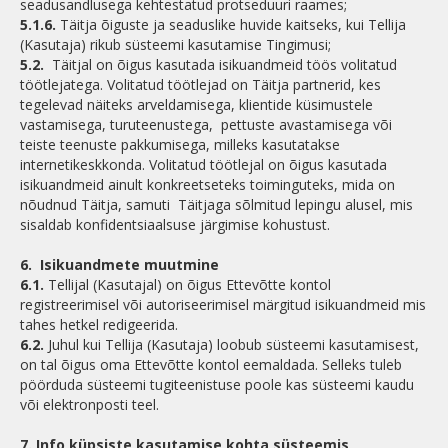
seadusandlusega kehtestatud protseduuri raames;
5.1.6.
Täitja õiguste ja seaduslike huvide kaitseks, kui Tellija
(Kasutaja) rikub süsteemi kasutamise Tingimusi;
5.2.
Täitjal on õigus kasutada isikuandmeid töös volitatud
töötlejatega. Volitatud töötlejad on Täitja partnerid, kes
tegelevad näiteks arveldamisega, klientide küsimustele
vastamisega, turuteenustega, pettuste avastamisega või
teiste teenuste pakkumisega, milleks kasutatakse
internetikeskkonda. Volitatud töötlejal on õigus kasutada
isikuandmeid ainult konkreetseteks toiminguteks, mida on
nõudnud Täitja, samuti Täitjaga sõlmitud lepingu alusel, mis
sisaldab konfidentsiaalsuse järgimise kohustust.
6.
Isikuandmete muutmine
6.1.
Tellijal (Kasutajal) on õigus Ettevõtte kontol
registreerimisel või autoriseerimisel märgitud isikuandmeid mis
tahes hetkel redigeerida.
6.2.
Juhul kui Tellija (Kasutaja) loobub süsteemi kasutamisest,
on tal õigus oma Ettevõtte kontol eemaldada. Selleks tuleb
pöörduda süsteemi tugiteenistuse poole kas süsteemi kaudu
või elektronposti teel.
7.
Info küpsiste kasutamise kohta süsteemis