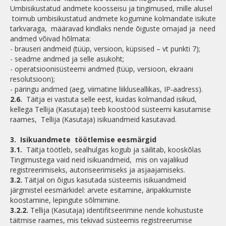
Umbisikustatud andmete koosseisu ja tingimused, mille alusel
toimub umbisikustatud andmete kogumine kolmandate isikute
tarkvaraga, määravad kindlaks nende õiguste omajad ja need
andmed võivad hõlmata:
- brauseri andmeid (tüüp, versioon, küpsised – vt punkti 7);
- seadme andmed ja selle asukoht;
- operatsioonisüsteemi andmed (tüüp, versioon, ekraani
resolutsioon);
- päringu andmed (aeg, viimatine liikluseallikas, IP-aadress).
2.6.
Täitja ei vastuta selle eest, kuidas kolmandad isikud,
kellega Tellija (Kasutaja) teeb koostööd süsteemi kasutamise
raames, Tellija (Kasutaja) isikuandmeid kasutavad.
3.
Isikuandmete töötlemise eesmärgid
3.1.
Täitja töötleb, sealhulgas kogub ja säilitab, kooskõlas
Tingimustega vaid neid isikuandmeid, mis on vajalikud
registreerimiseks, autoriseerimiseks ja asjaajamiseks.
3.2.
Täitjal on õigus kasutada süsteemis isikuandmeid
järgmistel eesmärkidel: arvete esitamine, äripakkumiste
koostamine, lepingute sõlmimine.
3.2.2.
Tellija (Kasutaja) identifitseerimine nende kohustuste
täitmise raames, mis tekivad süsteemis registreerumise