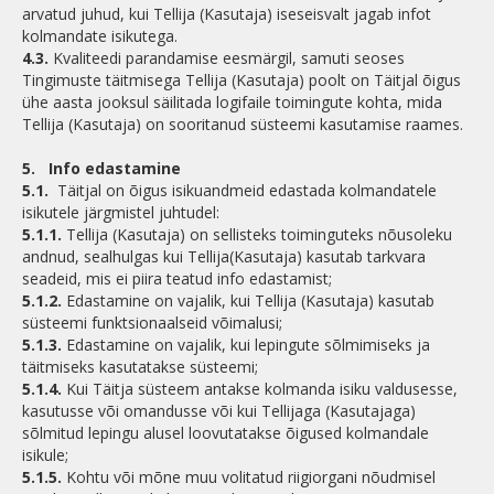
arvatud juhud, kui Tellija (Kasutaja) iseseisvalt jagab infot
kolmandate isikutega.
4.3.
Kvaliteedi parandamise eesmärgil, samuti seoses
Tingimuste täitmisega Tellija (Kasutaja) poolt on Täitjal õigus
ühe aasta jooksul säilitada logifaile toimingute kohta, mida
Tellija (Kasutaja) on sooritanud süsteemi kasutamise raames.
5.
Info edastamine
5.1.
Täitjal on õigus isikuandmeid edastada kolmandatele
isikutele järgmistel juhtudel:
5.1.1.
Tellija (Kasutaja) on sellisteks toiminguteks nõusoleku
andnud, sealhulgas kui Tellija(Kasutaja) kasutab tarkvara
seadeid, mis ei piira teatud info edastamist;
5.1.2.
Edastamine on vajalik, kui Tellija (Kasutaja) kasutab
süsteemi funktsionaalseid võimalusi;
5.1.3.
Edastamine on vajalik, kui lepingute sõlmimiseks ja
täitmiseks kasutatakse süsteemi;
5.1.4.
Kui Täitja süsteem antakse kolmanda isiku valdusesse,
kasutusse või omandusse või kui Tellijaga (Kasutajaga)
sõlmitud lepingu alusel loovutatakse õigused kolmandale
isikule;
5.1.5.
Kohtu või mõne muu volitatud riigiorgani nõudmisel