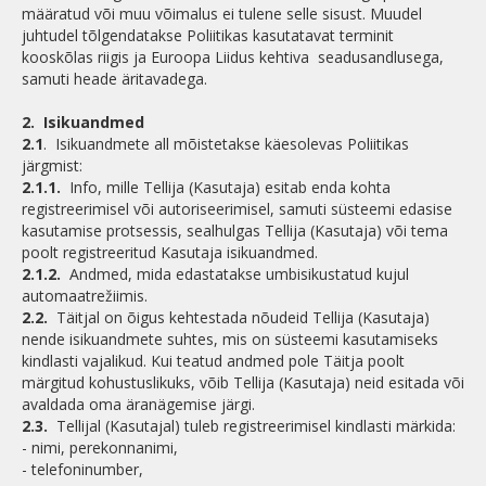
määratud või muu võimalus ei tulene selle sisust. Muudel
juhtudel tõlgendatakse Poliitikas kasutatavat terminit
kooskõlas riigis ja Euroopa Liidus kehtiva seadusandlusega,
samuti heade äritavadega.
2.
Isikuandmed
2.1
. Isikuandmete all mõistetakse käesolevas Poliitikas
järgmist:
2.1.1.
Info, mille Tellija (Kasutaja) esitab enda kohta
registreerimisel või autoriseerimisel, samuti süsteemi edasise
kasutamise protsessis, sealhulgas Tellija (Kasutaja) või tema
poolt registreeritud Kasutaja isikuandmed.
2.1.2.
Andmed, mida edastatakse umbisikustatud kujul
automaatrežiimis.
2.2.
Täitjal on õigus kehtestada nõudeid Tellija (Kasutaja)
nende isikuandmete suhtes, mis on süsteemi kasutamiseks
kindlasti vajalikud. Kui teatud andmed pole Täitja poolt
märgitud kohustuslikuks, võib Tellija (Kasutaja) neid esitada või
avaldada oma äranägemise järgi.
2.3.
Tellijal (Kasutajal) tuleb registreerimisel kindlasti märkida:
- nimi, perekonnanimi,
- telefoninumber,