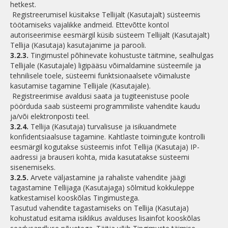
hetkest.
Registreerumisel küsitakse Tellijalt (Kasutajalt) süsteemis
töötamiseks vajalikke andmeid. Ettevõtte kontol
autoriseerimise eesmärgil küsib süsteem Tellijalt (Kasutajalt)
Tellija (Kasutaja) kasutajanime ja parooli.
3.2.3.
Tingimustel põhinevate kohustuste täitmine, sealhulgas
Tellijale (Kasutajale) ligipääsu võimaldamine süsteemile ja
tehnilisele toele, süsteemi funktsionaalsete võimaluste
kasutamise tagamine Tellijale (Kasutajale).
Registreerimise avaldusi saata ja tugiteenistuse poole
pöörduda saab süsteemi programmiliste vahendite kaudu
ja/või elektronposti teel.
3.2.4.
Tellija (Kasutaja) turvalisuse ja isikuandmete
konfidentsiaalsuse tagamine. Kahtlaste toimingute kontrolli
eesmärgil kogutakse süsteemis infot Tellija (Kasutaja) IP-
aadressi ja brauseri kohta, mida kasutatakse süsteemi
sisenemiseks.
3.2.5.
Arvete väljastamine ja rahaliste vahendite jäägi
tagastamine Tellijaga (Kasutajaga) sõlmitud kokkuleppe
katkestamisel kooskõlas Tingimustega.
Tasutud vahendite tagastamiseks on Tellija (Kasutaja)
kohustatud esitama isiklikus avalduses lisainfot kooskõlas