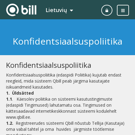
Lietuvių
Konfidentsiaalsuspoliitika
Konfidentsiaalsuspoliitika
Konfidentsiaalsuspoliitika (edaspidi Poliitika) kujutab endast
reegleid, mida süsteem Qbill peab järgima kasutajate
isikuandmeid kasutades.
1.
Üldsätted
1.1
. Käesolev poliitika on süsteemi kasutustingimuste
(edaspidi Tingimused) lahutamatu osa. Tingimused on
kättesaadavad internetikeskkonnast süsteemi kodulehelt
www.qbill.ee.
1.2.
Registreerudes süsteemi Qbill nõustub Tellija (Kasutaja)
oma vabal tahtel ja oma huvides järgmiste töötlemise