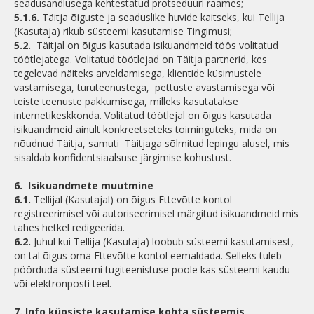
seadusandlusega kehtestatud protseduuri raames;
5.1.6.
Täitja õiguste ja seaduslike huvide kaitseks, kui Tellija
(Kasutaja) rikub süsteemi kasutamise Tingimusi;
5.2.
Täitjal on õigus kasutada isikuandmeid töös volitatud
töötlejatega. Volitatud töötlejad on Täitja partnerid, kes
tegelevad näiteks arveldamisega, klientide küsimustele
vastamisega, turuteenustega, pettuste avastamisega või
teiste teenuste pakkumisega, milleks kasutatakse
internetikeskkonda. Volitatud töötlejal on õigus kasutada
isikuandmeid ainult konkreetseteks toiminguteks, mida on
nõudnud Täitja, samuti Täitjaga sõlmitud lepingu alusel, mis
sisaldab konfidentsiaalsuse järgimise kohustust.
6.
Isikuandmete muutmine
6.1.
Tellijal (Kasutajal) on õigus Ettevõtte kontol
registreerimisel või autoriseerimisel märgitud isikuandmeid mis
tahes hetkel redigeerida.
6.2.
Juhul kui Tellija (Kasutaja) loobub süsteemi kasutamisest,
on tal õigus oma Ettevõtte kontol eemaldada. Selleks tuleb
pöörduda süsteemi tugiteenistuse poole kas süsteemi kaudu
või elektronposti teel.
7.
Info küpsiste kasutamise kohta süsteemis