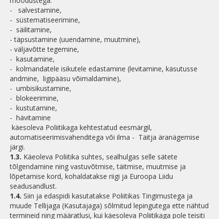
moodustega:
- salvestamine,
- süstematiseerimine,
- säilitamine,
- täpsustamine (uuendamine, muutmine),
- väljavõtte tegemine,
- kasutamine,
- kolmandatele isikutele edastamine (levitamine, käsutusse
andmine, ligipääsu võimaldamine),
- umbisikustamine,
- blokeerimine,
- kustutamine,
- hävitamine
käesoleva Poliitikaga kehtestatud eesmärgil,
automatiseerimisvahenditega või ilma - Täitja äranägemise
järgi.
1.3.
Käeoleva Poliitika suhtes, sealhulgas selle sätete
tõlgendamine ning vastuvõtmise, täitmise, muutmise ja
lõpetamise kord, kohaldatakse riigi ja Euroopa Liidu
seadusandlust.
1.4.
Siin ja edaspidi kasutatakse Poliitikas Tingimustega ja
muude Tellijaga (Kasutajaga) sõlmitud lepingutega ette nähtud
termineid ning määratlusi, kui käesoleva Poliitikaga pole teisiti