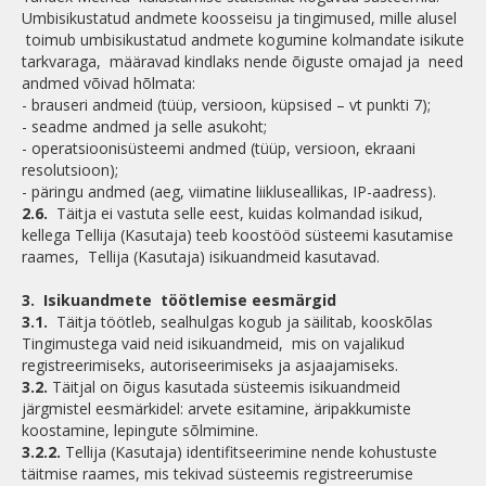
Umbisikustatud andmete koosseisu ja tingimused, mille alusel
toimub umbisikustatud andmete kogumine kolmandate isikute
tarkvaraga, määravad kindlaks nende õiguste omajad ja need
andmed võivad hõlmata:
- brauseri andmeid (tüüp, versioon, küpsised – vt punkti 7);
- seadme andmed ja selle asukoht;
- operatsioonisüsteemi andmed (tüüp, versioon, ekraani
resolutsioon);
- päringu andmed (aeg, viimatine liikluseallikas, IP-aadress).
2.6.
Täitja ei vastuta selle eest, kuidas kolmandad isikud,
kellega Tellija (Kasutaja) teeb koostööd süsteemi kasutamise
raames, Tellija (Kasutaja) isikuandmeid kasutavad.
3.
Isikuandmete töötlemise eesmärgid
3.1.
Täitja töötleb, sealhulgas kogub ja säilitab, kooskõlas
Tingimustega vaid neid isikuandmeid, mis on vajalikud
registreerimiseks, autoriseerimiseks ja asjaajamiseks.
3.2.
Täitjal on õigus kasutada süsteemis isikuandmeid
järgmistel eesmärkidel: arvete esitamine, äripakkumiste
koostamine, lepingute sõlmimine.
3.2.2.
Tellija (Kasutaja) identifitseerimine nende kohustuste
täitmise raames, mis tekivad süsteemis registreerumise