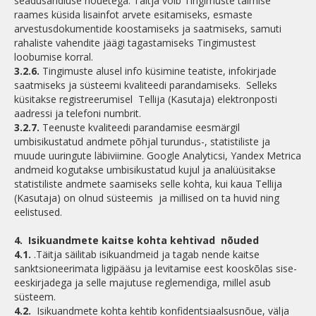
seadusandluse nõuetega. Täitja võib Tingimuste täimise
raames küsida lisainfot arvete esitamiseks, esmaste
arvestusdokumentide koostamiseks ja saatmiseks, samuti
rahaliste vahendite jäägi tagastamiseks Tingimustest
loobumise korral.
3.2.6.
Tingimuste alusel info küsimine teatiste, infokirjade
saatmiseks ja süsteemi kvaliteedi parandamiseks. Selleks
küsitakse registreerumisel Tellija (Kasutaja) elektronposti
aadressi ja telefoni numbrit.
3.2.7.
Teenuste kvaliteedi parandamise eesmärgil
umbisikustatud andmete põhjal turundus-, statistiliste ja
muude uuringute läbiviimine. Google Analyticsi, Yandex Metrica
andmeid kogutakse umbisikustatud kujul ja analüüsitakse
statistiliste andmete saamiseks selle kohta, kui kaua Tellija
(Kasutaja) on olnud süsteemis ja millised on ta huvid ning
eelistused.
4.
Isikuandmete kaitse kohta kehtivad nõuded
4.1.
.Täitja säilitab isikuandmeid ja tagab nende kaitse
sanktsioneerimata ligipääsu ja levitamise eest kooskõlas sise-
eeskirjadega ja selle majutuse reglemendiga, millel asub
süsteem.
4.2.
Isikuandmete kohta kehtib konfidentsiaalsusnõue, välja