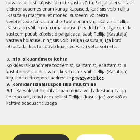
turvaseadetest: küpsiseid mitte vastu võtta. Sel juhul ei säilitata
elektronseadmes enam kunagi küpsiseid, kuid siis võib Tellija
(Kasutaja) märgata, et mõned süsteemi või teiste
veebilehtede funktsioonid ei tööta enam vajalikul viisil. Tellija
(Kasutaja) võib muuta oma brauseri seadeid nii, et iga kord, kui
süsteem püüab küpsiseid paigaldada, saab Tellija (Kasutaja)
vastava hoiatuse, ning siis võib Tellija (Kasutaja) iga kord
otsustada, kas ta soovib küpsised vastu võtta või mitte.
8. Info isikuandmete kohta
Kõikides isikuandmete töötlemist, säilitamist, edastamist ja
kustutamist puudutavates küsimustes võib Tellija (Kasutaja)
kirjutada eletronposti aadressile
privacy@qbill.ee
9.
Konfidentsiaalsuspoliitika muutmine
9.1.
Käesolevat Poliitikat saab muuta või katkestada Täitja
ühepoolselt, teavitades sellest Tellijat (Kasutajat) kooskõlas
kehtiva seadusandlusega.