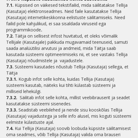
7.1.
Küpsised on väikesed tekstifailid, mida säilitatakse Tellija
(Kasutaja) elektronseadmes. Neid faile kasutatakse Tellija
(Kasutaja) internetikeskkonna eelistuste säilitamiseks. Need
failid pole kahjulikud, ei saa sisaldada viiruseid ega
programmikoode
.
7.2.
Täitja on sellisest infost huvitatud, et oleks võimalik
Tellijale (Kasutajale) pakkuda mugavamaid teenuseid, samuti
saada analüütilisi arvutusi ja andmeid, mida Täitja saab
kasutada süsteemi optimeerimiseks nii, et see vastaks Tellija
(Kasutaja) nõudmistele ja vajadustele.
7.3.
Süsteemi kasutades nõustub Tellija (Kasutaja) sellega, et
Täitja
7.3.1.
Kogub infot selle kohta, kuidas Tellija (Kasutaja)
süsteemi kasutab, näiteks kui tihti külastab süsteemi ja
milliseid lehekülgi.
7.3.2.
Säilitab infot selle kohta, millist veebibrauserit ja seadet
kasutatakse süsteemi sisenedes.
7.3.3.
Seadistab veebilehed ja nende sisu kooskõlas Tellija
(Kasutaja) vajadustega ja selle info alusel, mis koguti süsteemi
eelmiste külastuste ajal.
7.4.
Kui Tellija (Kasutaja) soovib loobuda küpsiste säilitamisest
oma seadmes, võib Tellija (Kasutaja) valida oma brauseri