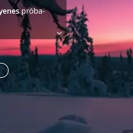
yenes
próba-