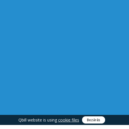
Qbill website is using
cookie files
Bezárás