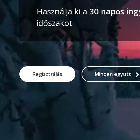
Használja ki a
30 napos ing
időszakot
Regisztrálás
Minden együtt