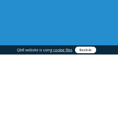
Qbill website is using
cookie files
Bezárás
Minden együtt
VEZÉRLŐKÖZPONT
ÜZLETI
ALKALMAZÁS